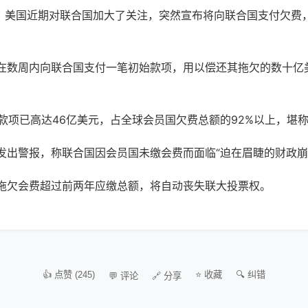
）注意到，美国近期对联合国加大了关注，突然宣布将向联合国支付
在数周内向联合国支付一笔初始款项，用以偿还其拖欠的数十亿
款项已高达46亿美元，占全球会员国欠费总额的92%以上，堪称
发出警报，称联合国因会员国未缴会费而面临“迫在眉睫的财政崩
拖欠会费超过前两年应缴总额，将自动丧失联大投票权。
👍 点赞 (245)
⭐ 收藏
🔍 纠错
💬 评论
🔗 分享