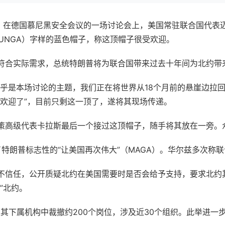
日，在德国慕尼黑安全会议的一场讨论会上，美国常驻联合国代表
AIN，MUNGA）字样的蓝色帽子，称这顶帽子很受欢迎。
符合实际需求，总统特朗普将为联合国带来过去十年间为北约带
乎是本场讨论的主题，我们正在将世界从18个月前的悬崖边拉回
受欢迎了”，目前只剩这一顶了，遂将其现场传递。
策高级代表卡拉斯最后一个接过这顶帽子，随手将其放在一旁。
特朗普标志性的“让美国再次伟大”（MAGA）。
华尔兹
多次称联
不信任，公开质疑北约在美国需要时是否会给予支持，要求北约
”北约。
其下属机构中裁撤约200个岗位，涉及近30个组织。
此举进一