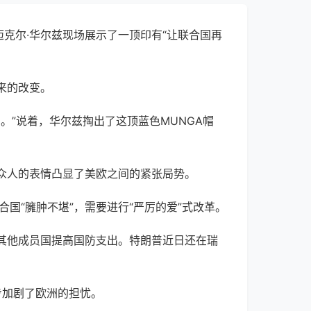
迈克尔·华尔兹
现场展示了一顶印有“让联合国再
来的改变。
。”说着，
华尔兹
掏出了这顶蓝色MUNGA帽
众人的表情
凸显了美欧之间的紧张局势。
合国“臃肿不堪”，需要进行“严厉的爱”式改革。
其他成员国提高国防支出。特朗普近日还在瑞
步加剧了欧洲的担忧。