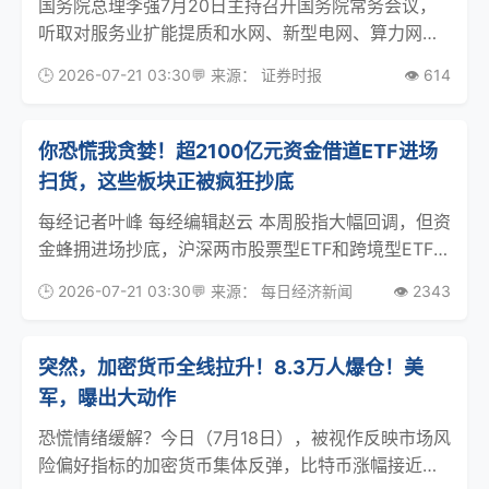
国务院总理李强7月20日主持召开国务院常务会议，
听取对服务业扩能提质和水网、新型电网、算力网、
新一代通信网、城市地下管网、物流网等“六张网”规
🕒 2026-07-21 03:30
💬 来源： 证券时报
👁️ 614
划建设督查情况汇报，审议通过《知识产权保护和运
用“十五五”规划》，研究优化社会保障体系有关工
作，听
你恐慌我贪婪！超2100亿元资金借道ETF进场
扫货，这些板块正被疯狂抄底
每经记者叶峰 每经编辑赵云 本周股指大幅回调，但资
金蜂拥进场抄底，沪深两市股票型ETF和跨境型ETF合
计净流入2113.21亿元。 行业主题上看，科创芯片、
🕒 2026-07-21 03:30
💬 来源： 每日经济新闻
👁️ 2343
通信相关ETF被资金看好，而卫星、半导体设备相关
ETF被资金抛售。 超2100亿资金
突然，加密货币全线拉升！8.3万人爆仓！美
军，曝出大动作
恐慌情绪缓解？今日（7月18日），被视作反映市场风
险偏好指标的加密货币集体反弹，比特币涨幅接近