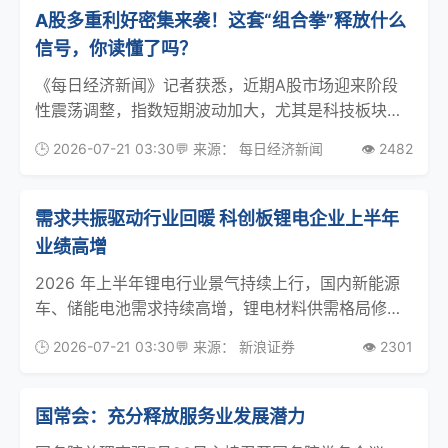
A股多重利好密集来袭！这套“组合拳”释放什么
信号，你读懂了吗？
《每日经济新闻》记者获悉，近期A股市场迎来阶段
性震荡调整，指数短期波动加大，尤其是科技板块快
速回调。在此市场关键窗口，监管层迅速打出稳市“组
🕒 2026-07-21 03:30
💬 来源： 每日经济新闻
👁️ 2482
合拳”，产业资本、专业机构也同步以真金白银表态看
多，多重正向信号集中落地。近日，中国证监会组织
上市公
需求共振驱动行业回暖 科创板锂电企业上半年
业绩高增
2026 年上半年锂电行业景气持续上行，国内新能源
车、储能电池需求持续高增，锂电材料供需格局修
复，价格、开工率同步回升。中国汽车动力电池产业
🕒 2026-07-21 03:30
💬 来源： 新浪证券
👁️ 2301
创新联盟数据显示，上半年我国动力和储能电池累计
产量1068.9GWh，同比增长53.3%，国内动力电
国常会：充分释放服务业发展潜力