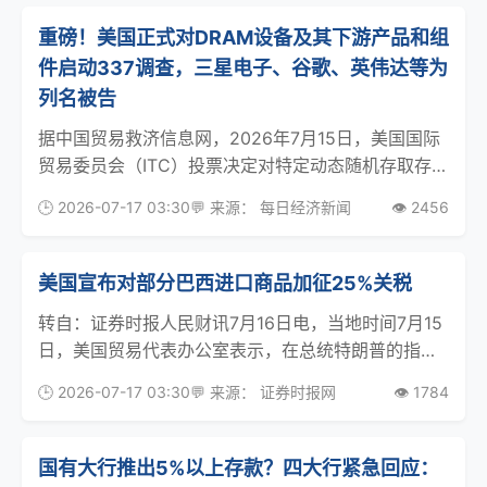
千名士兵的空中突击行动。 报道说，上月底，美军
重磅！美国正式对DRAM设备及其下游产品和组
件启动337调查，三星电子、谷歌、英伟达等为
列名被告
据中国贸易救济信息网，2026年7月15日，美国国际
贸易委员会（ITC）投票决定对特定动态随机存取存储
器（DRAM）设备及其下游产品和组件（II）
🕒 2026-07-17 03:30
💬 来源： 每日经济新闻
👁️ 2456
（Certain Dynamic Random Access Memory
(DRAM) De
美国宣布对部分巴西进口商品加征25%关税
转自：证券时报人民财讯7月16日电，当地时间7月15
日，美国贸易代表办公室表示，在总统特朗普的指示
下，贸易代表格里尔正在根据《1974年贸易法》第
🕒 2026-07-17 03:30
💬 来源： 证券时报网
👁️ 1784
301条采取最终行动，对来自巴西的部分商品加征
25%的关税。美国贸易代表办公室在一份声明中表示
国有大行推出5%以上存款？四大行紧急回应：