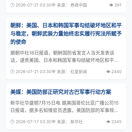
2%，艾达币涨超4%。根据CoinGlass数据统计，最近
🕒 2026-07-21 03:30
💬 来源： 券商中国
👁️ 391
24小时，全球共有8.3万人爆仓，爆仓总金额为2.22
亿美元。中东局势方面，美军中央司令
朝鲜：美国、日本和韩国军事勾结破坏地区和平
与稳定，朝鲜武装力量始终忠实履行宪法所赋予
的使命
据朝中社18日报道，朝鲜国防省发言人当天发表谈
话，谴责美国、日本和韩国军事勾结破坏地区和平与
稳定。 该发言人说，15日在美国召开的美日韩总参谋
🕒 2026-07-21 03:30
💬 来源： 红星新闻
👁️ 2440
长会议表明，美日韩企图通过加强三角军事共助在本
地区占据军事优势，谋求霸权主义的地缘政治利益。
美日韩
美媒：美国防部正研究对古巴军事行动方案
新华社华盛顿7月15日电 据美国哥伦比亚广播公司15
日报道，据多名知情官员透露，美国防部的军事规划
人员近几周来研究了对古巴采取军事行动的一系列方
🕒 2026-07-17 03:30
💬 来源： 新华社
👁️ 2345
案，其中包括由陆军主导、第101空降师执行、动用数