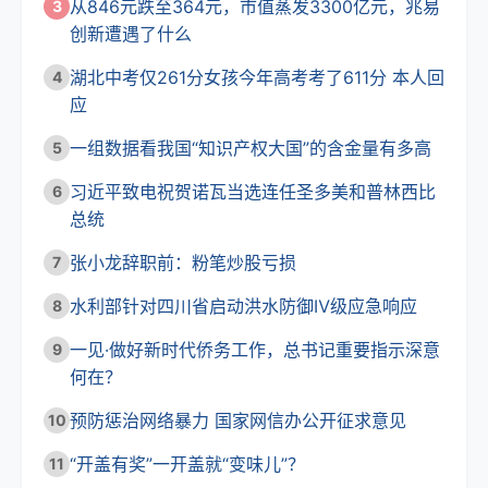
从846元跌至364元，市值蒸发3300亿元，兆易
3
创新遭遇了什么
湖北中考仅261分女孩今年高考考了611分 本人回
4
应
一组数据看我国“知识产权大国”的含金量有多高
5
习近平致电祝贺诺瓦当选连任圣多美和普林西比
6
总统
张小龙辞职前：粉笔炒股亏损
7
水利部针对四川省启动洪水防御Ⅳ级应急响应
8
一见·做好新时代侨务工作，总书记重要指示深意
9
何在？
预防惩治网络暴力 国家网信办公开征求意见
10
“开盖有奖”一开盖就“变味儿”？
11