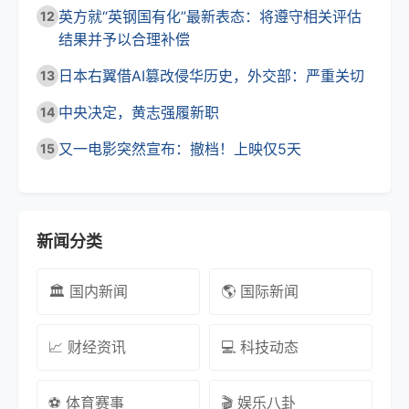
英方就“英钢国有化”最新表态：将遵守相关评估
12
结果并予以合理补偿
日本右翼借AI篡改侵华历史，外交部：严重关切
13
中央决定，黄志强履新职
14
又一电影突然宣布：撤档！上映仅5天
15
新闻分类
🏛️ 国内新闻
🌎 国际新闻
📈 财经资讯
💻 科技动态
⚽ 体育赛事
🎬 娱乐八卦