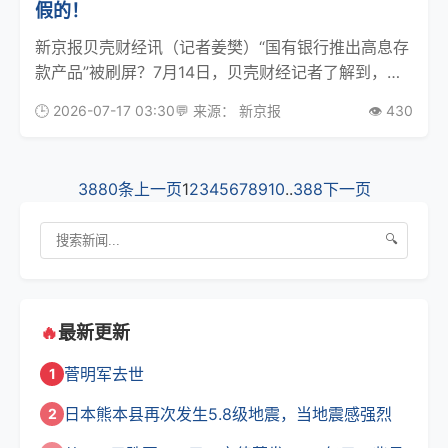
假的！
新京报贝壳财经讯（记者姜樊）“国有银行推出高息存
款产品”被刷屏？7月14日，贝壳财经记者了解到，工
商银行、建设银行、农业银行、中国银行四大国有银
🕒 2026-07-17 03:30
💬 来源： 新京报
👁️ 430
行均发布公告称，不存在这类产品。 近期，有不法分
子利用第三方互联网平台及社交媒体等渠道，冒用国
有
3880条
上一页
1
2
3
4
5
6
7
8
9
10
..
388
下一页
🔍
🔥
最新更新
菅明军去世
1
日本熊本县再次发生5.8级地震，当地震感强烈
2