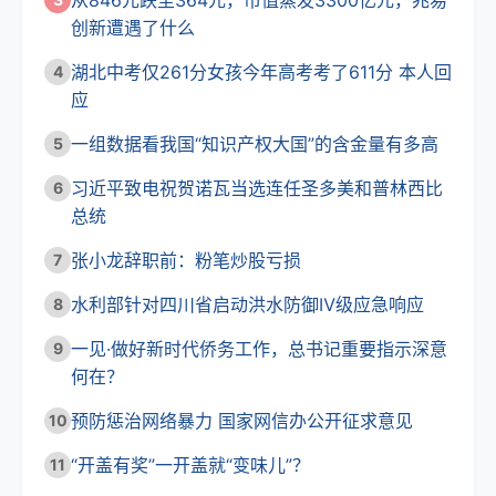
从846元跌至364元，市值蒸发3300亿元，兆易
创新遭遇了什么
湖北中考仅261分女孩今年高考考了611分 本人回
4
应
一组数据看我国“知识产权大国”的含金量有多高
5
习近平致电祝贺诺瓦当选连任圣多美和普林西比
6
总统
张小龙辞职前：粉笔炒股亏损
7
水利部针对四川省启动洪水防御Ⅳ级应急响应
8
一见·做好新时代侨务工作，总书记重要指示深意
9
何在？
预防惩治网络暴力 国家网信办公开征求意见
10
“开盖有奖”一开盖就“变味儿”？
11