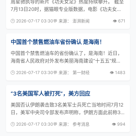
周星驰执导的新片《功夫女足》热度持续攀升。 截至
7月13日20时，据猫眼专业版数据，电影《功夫女
足》上映3天， 总票房已突破6亿元，登顶2026年暑
🕒 2026-07-17 03:30
💬 来源： 澎湃新闻
👁️ 671
期档票房榜，且已进入2026年年度票房榜前六。与此
同时，该片的预测票房连涨两日。目前，猫眼专
中国首个禁售燃油车省份确认 是海南！
中国首个禁售燃油车的省份确认了，是海南！近日，
海南省人民政府对外发布美丽海南建设“十五五”规
划，提出平稳推进2030年禁售燃油车，预计届时海南
🕒 2026-07-17 03:30
💬 来源： 第一财经
👁️ 1483
新能源汽车保有量占比将从2025年的23.75%提升至
45%。这意味着海南将成为中国首个不再售卖燃
“3名美国军人被打死”，美方回应
美国否认伊朗袭击致3名美军士兵死亡当地时间7月12
日，美军中央司令部发布声明称，伊朗方面此前称3名
美国军人在伊朗对科威特的袭击中被打死，此说法不
🕒 2026-07-17 03:30
💬 来源： 参考消息
👁️ 994
实。声明表示，该地区没有美国士兵死亡或受伤的报
告。所有人员均已清点完毕。当天稍早时，伊朗方面