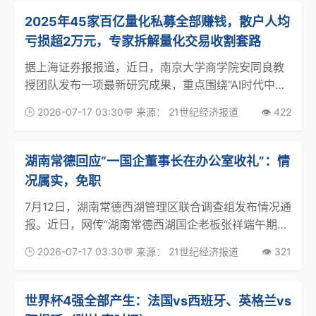
有消
2025年45家百亿量化私募全部赚钱，散户人均
亏损超2万元，专家拆解量化交易收割套路
据上海证券报报道，近日，南京大学商学院安同良教
授团队发布一项最新研究成果，重点围绕“AI时代中国
量化交易的异化、非对称收割”等话题进行了分析，并
🕒 2026-07-17 03:30
💬 来源： 21世纪经济报道
👁️ 422
对AI时代的量化交易监管提出了具体建议。 第三方数
据平台显示，截至2026年一季度，国内量化私募
湖南常德回应“一国企董事长在办公室收礼”：情
况属实，免职
7月12日，湖南常德西湖管理区联合调查组发布情况通
报。近日，网传“湖南常德西湖国企老板张祥端午期间
收受工程老板礼品礼金”问题。西湖管理区党委高度重
🕒 2026-07-17 03:30
💬 来源： 21世纪经济报道
👁️ 321
视，第一时间成立由区纪委监工委、区委办、区委组
宣统部等多部门组成的联合调查组开展调查。经初步
调
世界杯4强全部产生：法国vs西班牙、英格兰vs