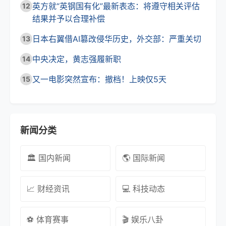
英方就“英钢国有化”最新表态：将遵守相关评估
12
结果并予以合理补偿
日本右翼借AI篡改侵华历史，外交部：严重关切
13
中央决定，黄志强履新职
14
又一电影突然宣布：撤档！上映仅5天
15
新闻分类
🏛️ 国内新闻
🌎 国际新闻
📈 财经资讯
💻 科技动态
⚽ 体育赛事
🎬 娱乐八卦