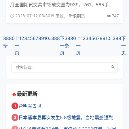
月全国期货交易市场成交量为939，261，565手，成
交额为806，246.55亿元，同比分别增长27%和
🕒 2026-07-12 03:30
💬 来源： 新浪期货
👁️ 747
52.72%。1-6月全国期货市场累计成交量为5，104，
871，182手，累计成交额
3880
上
1
2
3
4
5
6
7
8
9
10
..
388
下
3880
上
1
2
3
4
5
6
7
8
9
10
..
388
下
条
一
一
条
一
一
页
页
页
页
🔍
🔥
最新更新
菅明军去世
1
日本熊本县再次发生5.8级地震，当地震感强烈
2
3