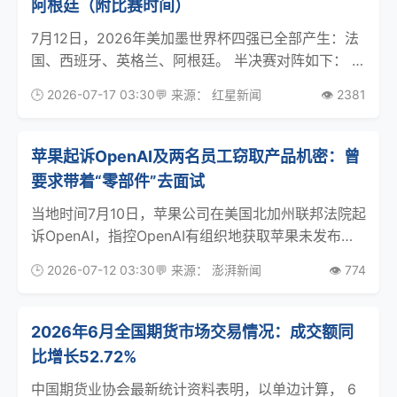
阿根廷（附比赛时间）
7月12日，2026年美加墨世界杯四强已全部产生：法
国、西班牙、英格兰、阿根廷。 半决赛对阵如下： 北
京时间7月15日周三3：00 法国vs西班牙 北京时间7
🕒 2026-07-17 03:30
💬 来源： 红星新闻
👁️ 2381
月16日周四3：00 英格兰vs阿根廷 来源：红星新闻综
合
苹果起诉OpenAI及两名员工窃取产品机密：曾
要求带着“零部件”去面试
当地时间7月10日，苹果公司在美国北加州联邦法院起
诉OpenAI，指控OpenAI有组织地获取苹果未发布产
品的商业机密，以推进自有AI硬件研发，以绕开苹果
🕒 2026-07-12 03:30
💬 来源： 澎湃新闻
👁️ 774
这类硬件厂商。 苹果在一份法律文件中称：“从技术
人员到首席硬件官，OpenAI在各个层
2026年6月全国期货市场交易情况：成交额同
比增长52.72%
中国期货业协会最新统计资料表明，以单边计算， 6