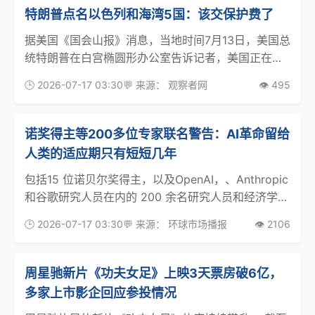
特朗普点名以色列和海湾5国：该交保护费了
据美国《国会山报》消息，当地时间7月13日，美国总
统特朗普在白宫椭圆形办公室告诉记者，美国正在保
护一个“非常富有”的地区，因此应获得相关国家的费
🕒 2026-07-17 03:30
💬 来源： 观察者网
👁️ 495
用补偿。 “是的，我希望得到补偿，因为我们正在保
护世界上一个非常富有的地区，我们正在花钱，所以
我
诺奖得主等200多位专家联名警告：AI革命留给
人类的适应期只有短短几年
包括15 位诺贝尔奖得主，以及OpenAI，、Anthropic
和谷歌研究人员在内的 200 余名研究人员和经济学家
周一联名呼吁，各国政府与科技行业领袖应尽快行
🕒 2026-07-17 03:30
💬 来源： 环球市场播报
👁️ 2106
动，制定政策并建立专门机构，以应对人工智能带来
的巨大经济影响。 这份联合声明警告
周星驰新片《功夫女足》上映3天票房破6亿，
多家上市影企回应参投情况