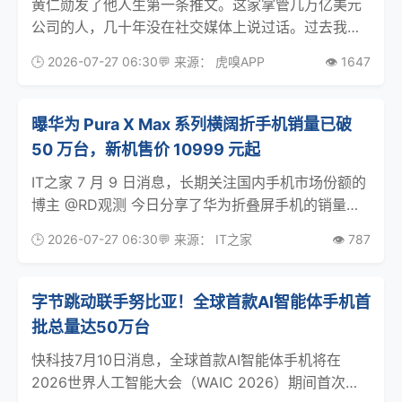
黄仁勋发了他人生第一条推文。这家掌管几万亿美元
公司的人，几十年没在社交媒体上说过话。过去我们
看到黄仁勋，是通过GTC演讲、皮衣签名、夜市、国
🕒 2026-07-27 06:30
💬 来源： 虎嗅APP
👁️ 1647
家高层会面。结果呢？7月24日，他突然出现在X上发
声。 更让人意外的是内容。推文内容没聊Blackw
曝华为 Pura X Max 系列横阔折手机销量已破
50 万台，新机售价 10999 元起
IT之家 7 月 9 日消息，长期关注国内手机市场份额的
博主 @RD观测 今日分享了华为折叠屏手机的销量情
况：截至 2026 W26（IT之家注：6 月 22 日-6 月
🕒 2026-07-27 06:30
💬 来源： IT之家
👁️ 787
28 日），华为 Pura X Max 约 23.54 万台、Pur
字节跳动联手努比亚！全球首款AI智能体手机首
批总量达50万台
快科技7月10日消息，全球首款AI智能体手机将在
2026世界人工智能大会（WAIC 2026）期间首次亮