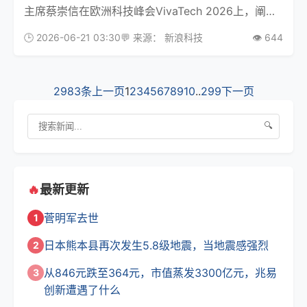
主席蔡崇信在欧洲科技峰会VivaTech 2026上，阐述
了阿里巴巴全栈AI的发展战略。 蔡崇信在一场对谈中
🕒 2026-06-21 03:30
💬 来源： 新浪科技
👁️ 644
提出，AI的总潜在市场规模（TAM）应当对标人类生
产力本身。“AI正在创造等同于人
2983条
上一页
1
2
3
4
5
6
7
8
9
10
..
299
下一页
🔍
🔥
最新更新
菅明军去世
1
日本熊本县再次发生5.8级地震，当地震感强烈
2
从846元跌至364元，市值蒸发3300亿元，兆易
3
创新遭遇了什么