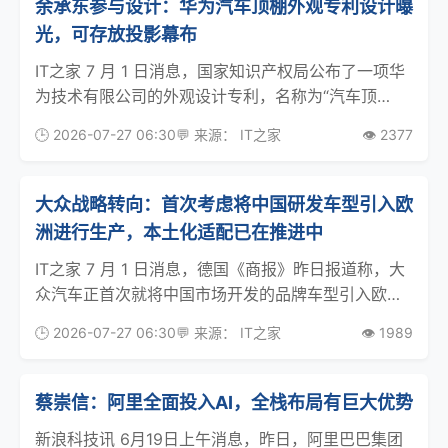
余承东参与设计：华为汽车顶棚外观专利设计曝
光，可存放投影幕布
IT之家 7 月 1 日消息，国家知识产权局公布了一项华
为技术有限公司的外观设计专利，名称为“汽车顶
棚”，授权公告日为 2026 年 6 月 26 日。 专利页面
🕒 2026-07-27 06:30
💬 来源： IT之家
👁️ 2377
显示，该汽车顶棚的设计人包括余承东、伍国平、杨
子墨、于清泉、孙斌和糜泽坤。本外
大众战略转向：首次考虑将中国研发车型引入欧
洲进行生产，本土化适配已在推进中
IT之家 7 月 1 日消息，德国《商报》昨日报道称，大
众汽车正首次就将中国市场开发的品牌车型引入欧洲
展开具体评估，相关方案不仅包括直接向欧洲进口整
🕒 2026-07-27 06:30
💬 来源： IT之家
👁️ 1989
车，还涵盖未来在欧洲生产整车或零部件的可能性。
目前项目仍处于前期研究阶段，大众方面尚未对此公
蔡崇信：阿里全面投入AI，全栈布局有巨大优势
新浪科技讯 6月19日上午消息，昨日，阿里巴巴集团