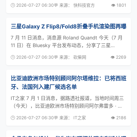
相，并计划同步开售。据上海证券报报道，这款手机
🕒 2026-07-27 06:30
💬 来源： 快科技官方
👁️ 1801
由字节跳动联合中兴努比亚打造，目前已备货8万至
10万台，首批总量达到50万台，整体规模远超
三星Galaxy Z Flip8/Fold8折叠手机渲染图再曝
7 月 11 日消息，消息源 Roland Quandt 今天（7 月
11 日）在 Bluesky 平台发布动态，分享了三星
Galaxy Z Flip8 和 Galaxy Z Fold8 两款手机渲染
🕒 2026-07-27 06:30
💬 来源： 砍柴网
👁️ 2269
图。本次曝光的渲染图并未透露更多新线
比亚迪欧洲市场特别顾问阿尔塔维拉：已将西班
牙、法国列入建厂候选名单
IT之家 7 月 1 日消息，据路透社报道，当地时间周三
（今天），比亚迪欧洲市场特别顾问阿尔弗雷多 · 阿
尔塔维拉表示，中国车企正加紧扩大欧洲市场份额。
🕒 2026-07-27 06:30
💬 来源： IT之家
👁️ 2186
此前的消息称大众汽车拟大幅加码削减措施，为欧洲
汽车业敲响警钟。“这是欧洲汽车业第一次真正