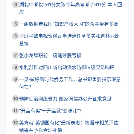
湖北中考仅261分女孩今年高考考了611分 本人回
4
应
一组数据看我国“知识产权大国”的含金量有多高
5
习近平致电祝贺诺瓦当选连任圣多美和普林西比
6
总统
张小龙辞职前：粉笔炒股亏损
7
水利部针对四川省启动洪水防御Ⅳ级应急响应
8
一见·做好新时代侨务工作，总书记重要指示深意
9
何在？
预防惩治网络暴力 国家网信办公开征求意见
10
“开盖有奖”一开盖就“变味儿”？
11
英方就“英钢国有化”最新表态：将遵守相关评估
12
结果并予以合理补偿