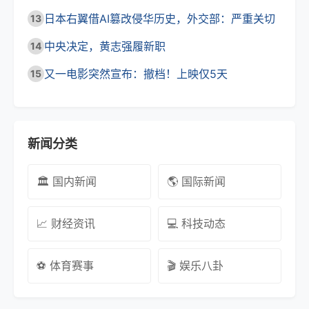
日本右翼借AI篡改侵华历史，外交部：严重关切
13
中央决定，黄志强履新职
14
又一电影突然宣布：撤档！上映仅5天
15
新闻分类
🏛️ 国内新闻
🌎 国际新闻
📈 财经资讯
💻 科技动态
⚽ 体育赛事
🎬 娱乐八卦