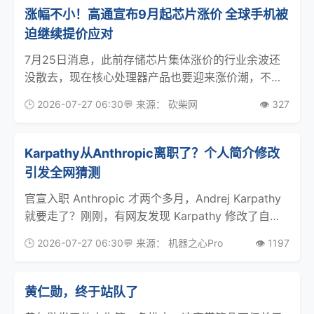
涨幅不小！高通宣布9月起芯片涨价 全球手机被
迫继续提价应对
7月25日消息，此前存储芯片集体涨价的行业余波还
没散去，现在核心处理器产品也要迎来涨价潮，不少
业内从业者都直言，对当下利润空间本就不算宽裕的
🕒 2026-07-27 06:30
💬 来源： 砍柴网
👁️ 327
手机厂商来说，后续如果不继续上调终端产品售价，
可能连基本的运营平衡都很难维持。据美国科技媒体
最新报道
Karpathy从Anthropic离职了？个人简介修改
引发全网猜测
官宣入职 Anthropic 才两个多月，Andrej Karpathy
就要走了？刚刚，有网友发现 Karpathy 修改了自己
的个人简介，去掉了其中的公司信息。 在删除之前，
🕒 2026-07-27 06:30
💬 来源： 机器之心Pro
👁️ 1197
他的信息简介栏有着清晰的「Anthropic」字眼。有人
说，这
黄仁勋，终于站队了