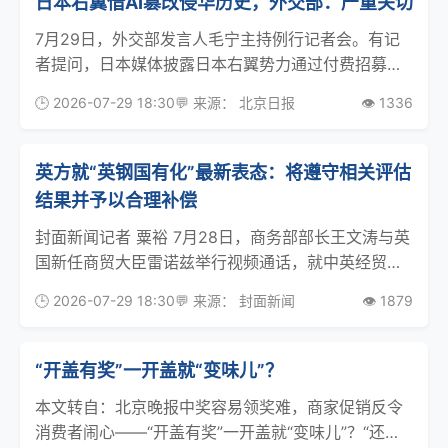
日本右翼借AI篡改侵华历史，外交部：严重关切
7月29日，外交部发言人毛宁主持例行记者会。有记
者提问，日本媒体披露日本右翼势力通过付费招募、
大规模利用人工智能等手段批量炮制虚假信息，企图
🕒 2026-07-29 18:30
💬 来源： 北京日报
👁️ 1336
歪曲侵华历史、混淆视听。请问中方对此有何评论？
毛宁资料图。图源：外交部网站毛宁表示，我们对此
严重关切
英方就“英钢国有化”最新表态：将遵守相关评估
结果并予以合理补偿
封面新闻记者 粟裕 7月28日，商务部部长王文涛与英
国新任商贸大臣雷诺兹举行视频通话，就中英经贸关
系交换意见。王文涛指出，中方高度关注英钢国有化
🕒 2026-07-29 18:30
💬 来源： 封面新闻
👁️ 1879
问题，敦促英方遵守相关国际规则，切实履行中英投
资保护协定有关义务，审慎稳妥解决此事，为在英中
资企
“开盖有奖”一开盖就“变味儿”？
本文转自：北京晚报中奖容易领奖难，商家促销反令
消费者闹心——“开盖有奖”一开盖就“变味儿”？“还以