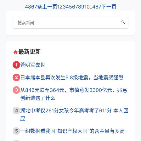
4867条
上一页
1
2
3
4
5
6
7
8
9
10
..
487
下一页
🔍
🔥
最新更新
菅明军去世
1
日本熊本县再次发生5.8级地震，当地震感强烈
2
从846元跌至364元，市值蒸发3300亿元，兆易
3
创新遭遇了什么
湖北中考仅261分女孩今年高考考了611分 本人回
4
应
一组数据看我国“知识产权大国”的含金量有多高
5