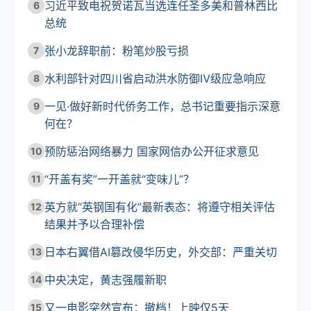
习近平致电祝贺诺瓦当选连任圣多美和普林西比
6
总统
张小龙辞职前：粉笔炒股亏损
7
水利部针对四川省启动洪水防御Ⅳ级应急响应
8
一见·做好新时代侨务工作，总书记重要指示深意
9
何在？
预防惩治网络暴力 国家网信办公开征求意见
10
“开盖有奖”一开盖就“变味儿”？
11
英方就“英钢国有化”最新表态：将遵守相关评估
12
结果并予以合理补偿
日本右翼借AI篡改侵华历史，外交部：严重关切
13
中央决定，黄志强履新职
14
又一电影突然宣布：撤档！上映仅5天
15