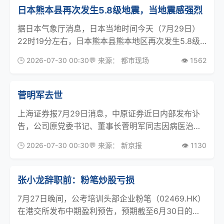
日本熊本县再次发生5.8级地震，当地震感强烈
据日本气象厅消息，日本当地时间今天（7月29日）
22时19分左右，日本熊本县熊本地区再次发生5.8级
地震，当地震感强烈。另据新华社，29日上午，记者
🕒 2026-07-30 00:30
💬 来源： 都市现场
👁️ 1562
一行赶到日本熊本县强震灾区。由于前一天在这里发
生了7.1级地震，熊本机场关闭跑道，多趟航班取
菅明军去世
上海证券报7月29日消息，中原证券近日内部发布讣
告，公司原党委书记、董事长菅明军同志因病医治无
效，于2026年7月27日21时14分逝世，享年63岁。
🕒 2026-07-30 00:30
💬 来源： 新京报
👁️ 1130
菅明军（资料图） 公开资料显示，菅明军生于1963
年，河南西平人。他是河南省省管优秀专家
张小龙辞职前：粉笔炒股亏损
7月27日晚间，公考培训头部企业粉笔（02469.HK）
在港交所发布中期盈利预告，预期截至6月30日的六
个月内录得不少于12.2亿元人民币的收入，同比降幅