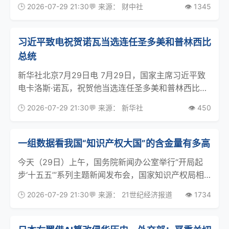
🕒 2026-07-29 21:30
💬 来源： 财中社
👁️ 1345
不超过18.3%；净亏损不超过2亿元，而2025年同期
为净利润2.267亿元；经调整净
习近平致电祝贺诺瓦当选连任圣多美和普林西比
总统
新华社北京7月29日电 7月29日，国家主席习近平致
电卡洛斯·诺瓦，祝贺他当选连任圣多美和普林西比民
主共和国总统。 习近平指出，近年来，中圣普关系发
🕒 2026-07-29 21:30
💬 来源： 新华社
👁️ 450
展势头良好，双方政治互信持续深化，在涉及彼此核
心利益和重大关切问题上坚定相互支持，各领域务实
一组数据看我国“知识产权大国”的含金量有多高
今天（29日）上午，国务院新闻办公室举行“开局起
步‘十五五’”系列主题新闻发布会，国家知识产权局相
关负责人在会上介绍“十五五”时期知识产权保护和运
🕒 2026-07-29 21:30
💬 来源： 21世纪经济报道
👁️ 1734
用有关情况。一文带你了解发布会重点01我国知识产
权工作实现“十五五”平稳起步、良好开局知识产权