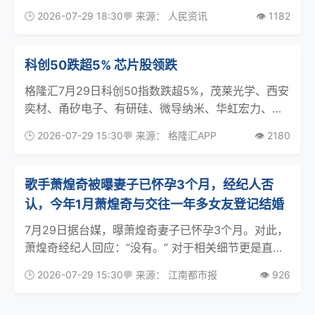
为撞上好运，拿着中奖瓶盖去便利店兑换，却被拒绝
🕒 2026-07-29 18:30
💬 来源： 人民资讯
👁️ 1182
了。”炎炎夏日，饮品迎来销售旺季，不少品牌推出了
“开盖有奖”促销活动。不过记者调查发现，这类看似
科创50跌超5% 芯片股领跌
格隆汇7月29日科创50指数跌超5%，茂莱光学、西安
奕材、甬矽电子、有研硅、微导纳米、华虹宏力、中
微公司等芯片股跌幅居前。
🕒 2026-07-29 15:30
💬 来源： 格隆汇APP
👁️ 2180
歌手萧煌奇被曝妻子已怀孕3个月，经纪人否
认，今年1月萧煌奇与交往一年多女友登记结婚
7月29日据台媒，曝萧煌奇妻子已怀孕3个月。对此，
萧煌奇经纪人回应：“没有。” 对于相关细节更是直
言：“你去问爆料的人。”1月8日，49岁的萧煌奇与交
🕒 2026-07-29 15:30
💬 来源： 江南都市报
👁️ 926
往1年多的女友Jenny登记结婚。萧煌奇的代表作包括
《你是我的眼》等。 1月8日，49岁歌