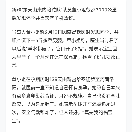
新疆“东天山来的骆驼队”队员董小姐徒步3000公里
后发现怀孕并当天产子引热议。
当事人董小姐称2月13日因感冒就医时发现怀孕，并
顺产诞下一5斤多重男婴。董小姐称，医生当时看了
以后说“羊水都破了，宫口开了6指”。她表示宝宝因
为早产了一个月现在还在保温箱，检查了好几项都正
常。
董小姐在孕期历时139天由新疆哈密徒步至河南洛
阳，就医前一直不知道自己怀有身孕。她称自己本来
有点多囊卵巢综合征，月经不规律。自己也没有孕吐
反应，以为只是胖了。她表示孕期开车还被追尾过一
次，安全气囊都炸了，但人还好，“真是我的福宝
宝”。