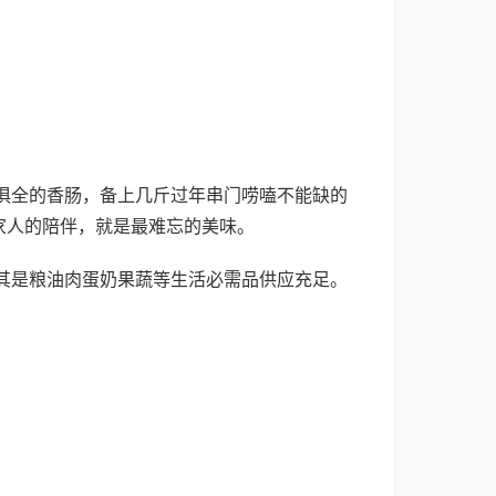
俱全的香肠，备上几斤过年串门唠嗑不能缺的
家人的陪伴，就是最难忘的美味。
其是粮油肉蛋奶果蔬等生活必需品供应充足。