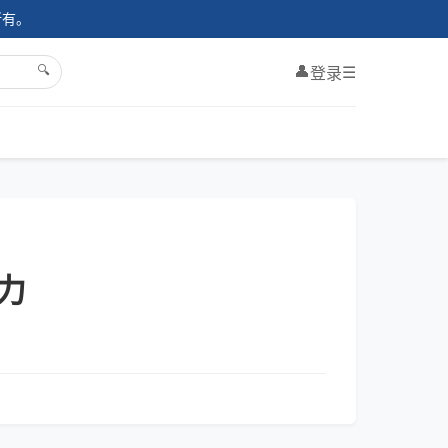
所有。
🔍
👤
☰
登录
力