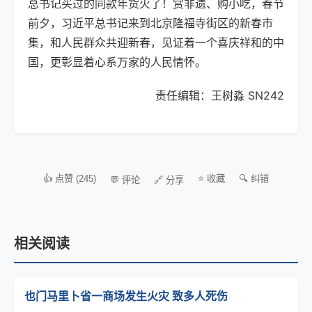
总书记买过的同款年货火了！赏非遗、购小吃，春节
前夕，习近平总书记来到北京隆福寺街区的新春市
集，和人民群众共迎新春，见证着一个喜庆祥和的中
国，更彰显着心系万家的人民情怀。
责任编辑：王树淼 SN242
👍 点赞 (245)
⭐ 收藏
🔍 纠错
💬 评论
🔗 分享
相关阅读
也门马里卜省一商场发生火灾 致多人死伤