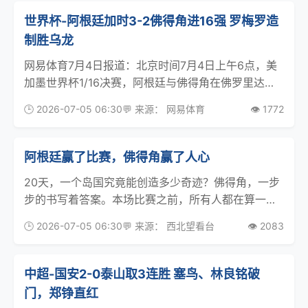
替奥
世界杯-阿根廷加时3-2佛得角进16强 罗梅罗造
制胜乌龙
网易体育7月4日报道：北京时间7月4日上午6点，美
加墨世界杯1/16决赛，阿根廷与佛得角在佛罗里达州
的迈阿密硬石球场展开争夺。上半场梅西打入一球，
🕒 2026-07-05 06:30
💬 来源： 网易体育
👁️ 1772
阿根廷半场1-0领先。下半场佛得角的德罗伊-杜阿尔
特破门1-1扳平。90分钟双方1-1，比赛进
阿根廷赢了比赛，佛得角赢了人心
20天，一个岛国究竟能创造多少奇迹？佛得角，一步
步的书写着答案。本场比赛之前，所有人都在算一笔
账：阿根廷小组赛三战全胜，J组头名；梅西三场轰进
🕒 2026-07-05 06:30
💬 来源： 西北望看台
👁️ 2083
6球，脚感滚烫；佛得角小组赛三连平，靠平局出线
——听起来像是个励志故事，但岛国小破队碰上卫冕
冠军，
中超-国安2-0泰山取3连胜 塞鸟、林良铭破
门，郑铮直红