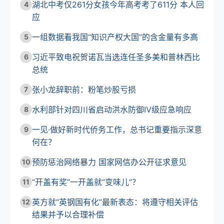
湖北中考仅261分女孩今年高考考了611分 本人回
4
应
一组数据看我国“知识产权大国”的含金量有多高
5
习近平致电祝贺诺瓦当选连任圣多美和普林西比
6
总统
张小龙辞职前：粉笔炒股亏损
7
水利部针对四川省启动洪水防御Ⅳ级应急响应
8
一见·做好新时代侨务工作，总书记重要指示深意
9
何在？
预防惩治网络暴力 国家网信办公开征求意见
10
“开盖有奖”一开盖就“变味儿”？
11
英方就“英钢国有化”最新表态：将遵守相关评估
12
结果并予以合理补偿