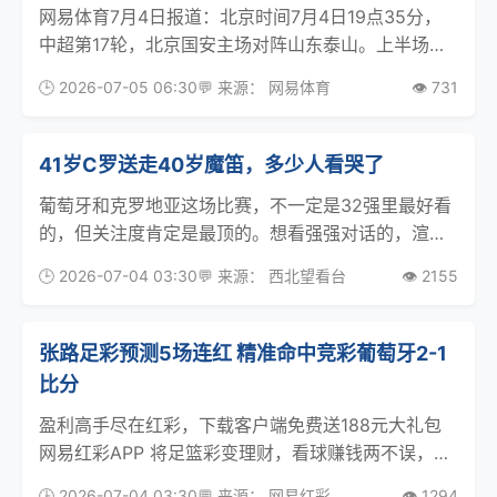
网易体育7月4日报道：北京时间7月4日19点35分，
中超第17轮，北京国安主场对阵山东泰山。上半场张
玉宁进球被吹，郑铮铲倒恩科洛洛被直红罚下引起争
🕒 2026-07-05 06:30
💬 来源： 网易体育
👁️ 731
议。曹永竞第74分钟助攻塞尔吉尼奥破门，随后他在
第81分钟又助攻林良铭破门，国安2-0取得3连
41岁C罗送走40岁魔笛，多少人看哭了
葡萄牙和克罗地亚这场比赛，不一定是32强里最好看
的，但关注度肯定是最顶的。想看强强对话的，渲染
诸神黄昏的，执着当乐子人的，反正各取所需。毕
🕒 2026-07-04 03:30
💬 来源： 西北望看台
👁️ 2155
竟，41岁的C罗与40岁的莫德里奇，这俩前皇马老队
友的相遇，也是世界杯赛场上头回出现两名40非门将
球员
张路足彩预测5场连红 精准命中竞彩葡萄牙2-1
比分
盈利高手尽在红彩，下载客户端免费送188元大礼包
网易红彩APP 将足篮彩变理财，看球赚钱两不误，轻
松一点即可尝试红彩官网 2026年7月3日， 世界杯 淘
🕒 2026-07-04 03:30
💬 来源： 网易红彩
👁️ 1294