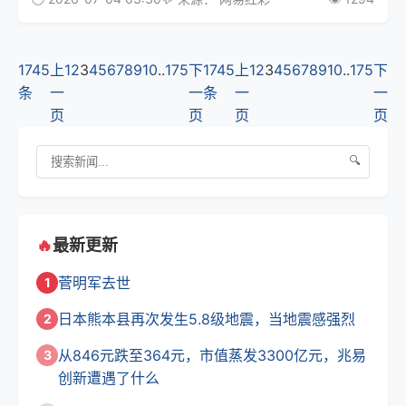
汰赛全面开战， 竞彩 赛事火热进行，世界杯比赛怎么
买？上 网易 红彩看看中外专家怎么分
1745
上
1
2
3
4
5
6
7
8
9
10
..
175
下
1745
上
1
2
3
4
5
6
7
8
9
10
..
175
下
条
一
一
条
一
一
页
页
页
页
🔍
🔥
最新更新
菅明军去世
1
日本熊本县再次发生5.8级地震，当地震感强烈
2
从846元跌至364元，市值蒸发3300亿元，兆易
3
创新遭遇了什么