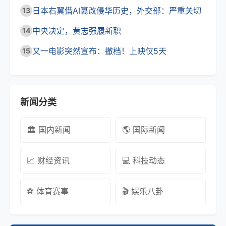
日本右翼借AI篡改侵华历史，外交部：严重关切
13
中央决定，黄志强履新职
14
又一电影突然宣布：撤档！上映仅5天
15
新闻分类
🏛️ 国内新闻
🌎 国际新闻
📈 财经资讯
💻 科技动态
⚽ 体育赛事
🎬 娱乐八卦