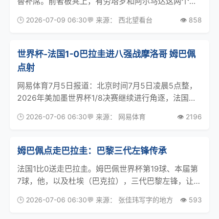
替补席。前者板凳上，有劳塔罗和阿尔马达这两个之
前的主力。一个上轮起到了作用但被门将过得有点跌
🕒 2026-07-09 06:30
💬 来源： 西北望看台
👁️ 858
份，正好轮个休；另一个总是好一场坏两场，淘汰赛
里有点要命。总之，斯卡洛尼确有魄力。再看后者，
特雷泽盖、
世界杯-法国1-0巴拉圭进八强战摩洛哥 姆巴佩
点射
网易体育7月5日报道：北京时间7月5日凌晨5点整，
2026年美加墨世界杯1/8决赛继续进行角逐，法国队
在美国费城林肯金融球场对阵巴拉圭。上半时，法国
🕒 2026-07-06 06:30
💬 来源： 网易体育
👁️ 2196
队全面掌控比赛节奏，但在巴拉圭稳固的防守下得势
不得分，两队互交白卷；下半时，杜埃替补登场第6
姆巴佩点走巴拉圭：巴黎三代左锋传承
法国1比0送走巴拉圭。姆巴佩世界杯第19球、本届第
7球，他，以及杜埃（巴克拉），三代巴黎左锋，让法
国进了八强。巴拉圭之前点球耗走德国，招牌低位防
🕒 2026-07-06 06:30
💬 来源： 张佳玮写字的地方
👁️ 593
守541已现端倪。今天法国竭力推速度：开场一分
钟，奥利塞回撤到本方半场快速摘球推进，拉比奥代