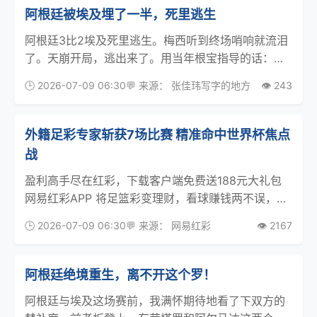
阿根廷被埃及埋了一半，死里逃生
阿根廷3比2埃及死里逃生。梅西听到终场哨响就流泪
了。天崩开局，逃出来了。用当年根宝指导的话：谢
天谢地谢人吧。前67分钟，阿根廷0比2：裁判很给面
🕒 2026-07-09 06:30
💬 来源： 张佳玮写字的地方
👁️ 243
子了，依然绝境。埃及的4141高位防守、缩到半场变
532，1比0领先后甚至541，始终坐守。阿根
外籍足彩专家斩获7场比赛 精准命中世界杯焦点
战
盈利高手尽在红彩，下载客户端免费送188元大礼包
网易红彩APP 将足篮彩变理财，看球赚钱两不误，轻
松一点即可尝试红彩官网 2026年7月8日， 竞彩 赛事
🕒 2026-07-09 06:30
💬 来源： 网易红彩
👁️ 2167
火热进行， 世界杯 淘汰赛全面开战，接下来的比赛怎
么买？上 网易 红彩看看中外专家怎么
阿根廷绝境重生，离不开这个罗！
阿根廷与埃及这场赛前，我满怀期待地看了下双方的