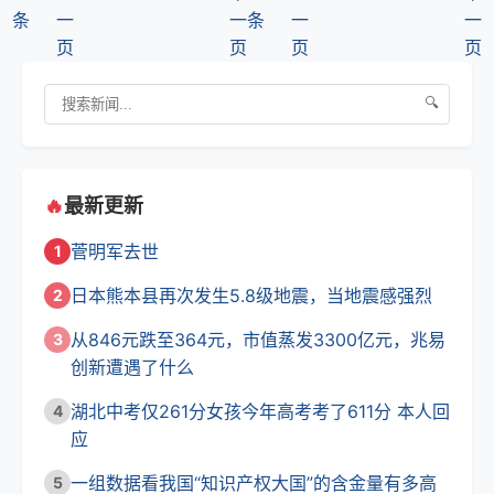
条
一
一
条
一
一
页
页
页
页
🔍
🔥
最新更新
菅明军去世
1
日本熊本县再次发生5.8级地震，当地震感强烈
2
从846元跌至364元，市值蒸发3300亿元，兆易
3
创新遭遇了什么
湖北中考仅261分女孩今年高考考了611分 本人回
4
应
一组数据看我国“知识产权大国”的含金量有多高
5