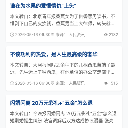
谁在为水果的爱恨情仇“上头”
本文转自：北京青年报香蕉女为了供香蕉男读书，不
惜剥下自己的皮换钱，香蕉男当上大律师，转头就和
车厘子搞在了一起，还把香蕉女扫地出门。走投无路
🕒 2026-05-16 06:30
💬 来源： 人民资讯
👁️ 2132
的香蕉女在雨夜街头流浪，遇见了草莓闺蜜，闺蜜助
她换上24K纯金皮，于是香蕉女重生归来，完成复
仇……最近
不谈功利的热爱，是人生最高级的奢华
本文转自：大河报闲暇之余种下的几棵西瓜苗端子最
近，先生迷上了种西瓜，在他单位的办公室走廊里。
为了那几棵小小的瓜苗，他已经驱车去了两次花卉市
🕒 2026-05-16 06:30
💬 来源： 人民资讯
👁️ 1515
场了，又是买有机肥，又是买防虫药，还专门给瓜苗
装了攀爬网。最让我觉得有趣的是，他还专门拿垃圾
桶接雨水。
闪婚闪离 20万元彩礼+“五金”怎么退
本文转自：今晚报闪婚闪离 20万元彩礼“五金”怎么退
短期婚姻生纠纷 法官调解后双方达成协议漫画 张亮近
年来，高价彩礼、闪婚闪离引发的彩礼返还纠纷，成