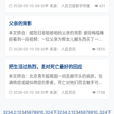
自己，付出努力 ；爱自己也不是苛责自己，如果努力
🕒 2026-05-10 06:30
💬 来源： 人民日报数字传播
👁️ 421
后没有达成目标也要学会原谅自己，继续出发。这就
是“弹簧式”爱自己，不用一种方式、一种标准“框”
父亲的背影
本文转自：咸阳日报咱爸咱妈父亲的背影 谢琼梅临睡
前看到一段视频：一位父亲为帮女儿搬东西买了一张
短途票送女儿。女儿看着父亲离开的背影写下了一句
🕒 2026-05-10 06:30
💬 来源： 人民资讯
👁️ 1855
动人的话——他帮我把那段最重的路扛了过去。无数
网友纷纷评论，不善言辞的父亲总是用行动爱着自己
的孩子。
把生活过热烈，是对死亡最好的回应
本文转自：北京青年报筱囡一间走廊尽头的病房，住
满绝症或疑似绝症的患者，死亡对他们而言触手可
及。通常来说，以这样一群人为主角的故事，整体基
🕒 2026-05-10 06:30
💬 来源： 人民资讯
👁️ 1738
调该是温和的、哀伤的、催泪的，但“五一档”登陆院
线的《10间敢死队》却是激烈的、诙谐的，甚至是聒
噪的、明
3234
上
1
2
3
4
5
6
7
8
9
10
..
324
下
3234
上
1
2
3
4
5
6
7
8
9
10
..
324
下