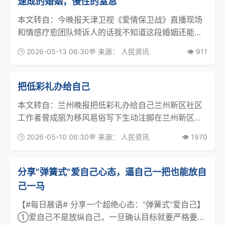
速成的婚姻，慢性的窒息
本文转自：今晚报天津卫视《爱情保卫战》直播现场
和情感疗愈团队倾诉人的话我不知道这段婚姻还能撑
多久，孩子刚满月，可我已经觉得喘不过气了。我和
🕒 2026-05-13 06:30
💬 来源： 人民资讯
👁️ 911
她恋爱两个月就订了婚，半年内领了证、办了婚礼，
她怀了孕。那时候觉得这就是命中注定的缘分，现在
回头看，我
把低彩礼办给自己
本文转自：兰州晚报把低彩礼办给自己兰州新区社区
工作者曾成丽为移风易俗写下生动注脚在兰州新区吉
利家园社区，提起曾成丽的名字，街坊邻里无不竖起
🕒 2026-05-10 06:30
💬 来源： 人民资讯
👁️ 1970
大拇指。这位平日里穿梭在楼栋巷口、走进千家万户
的社区工作者，用一次次真诚地拉家常、一场场暖心
的新风宣讲
分享“弹簧式”爱自己心态，逼自己一把也能放自
己一马
【#每日晨语# 分享一个超绝心态：“弹簧式”爱自己】
①爱自己不是放纵自己，一旦确认目标就要严格要求