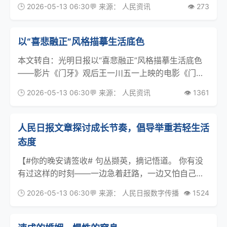
🕒 2026-05-13 06:30
💬 来源： 人民资讯
👁️ 273
为社会关注的民生话题。高价彩礼不仅会加重普通家
庭经济负担，也容易激化婚恋矛盾，影响年轻人婚恋
以“喜悲融正”风格描摹生活底色
本文转自：光明日报以“喜悲融正”风格描摹生活底色
——影片《门牙》观后王一川五一上映的电影《门
牙》围绕程序员李未阳设法为女友、咖啡师沈青重新
🕒 2026-05-13 06:30
💬 来源： 人民资讯
👁️ 1361
装回车祸中掉落的两颗门牙这一核心事件展开，创作
者借这对青年情侣为追求美好生活而奋力前行的人生
姿态，呈现
人民日报文章探讨成长节奏，倡导举重若轻生活
态度
【#你的晚安请签收# 句丛撷英，摘记悟道。 你有没
有过这样的时刻——一边急着赶路，一边又怕自己走
得太快？今天这篇人民日报《成长，不妨多些“举重若
🕒 2026-05-13 06:30
💬 来源： 人民日报数字传播
👁️ 1524
轻”》，像一位老朋友，轻轻拍了拍我们的肩膀。】文
章讲了一场有趣的校园“快问快答”。大学生问“怎么