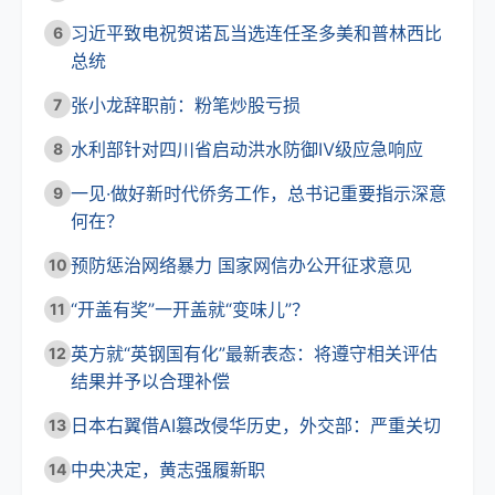
习近平致电祝贺诺瓦当选连任圣多美和普林西比
6
总统
张小龙辞职前：粉笔炒股亏损
7
水利部针对四川省启动洪水防御Ⅳ级应急响应
8
一见·做好新时代侨务工作，总书记重要指示深意
9
何在？
预防惩治网络暴力 国家网信办公开征求意见
10
“开盖有奖”一开盖就“变味儿”？
11
英方就“英钢国有化”最新表态：将遵守相关评估
12
结果并予以合理补偿
日本右翼借AI篡改侵华历史，外交部：严重关切
13
中央决定，黄志强履新职
14