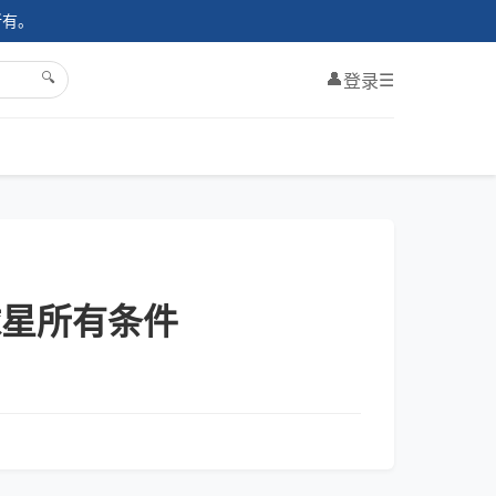
所有。
🔍
👤
☰
登录
球星所有条件