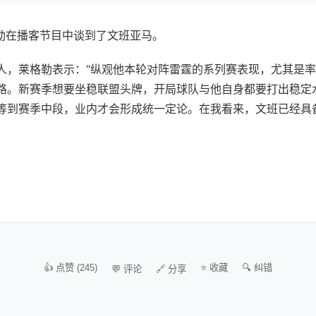
格勒在播客节目中谈到了文班亚马。
人，莱格勒表示：“纵观他本轮对阵雷霆的系列赛表现，尤其是
路。新赛季想要坐稳联盟头牌，开局球队与他自身都要打出稳定
等到赛季中段，业内才会形成统一定论。在我看来，文班已经具
👍 点赞 (245)
⭐ 收藏
🔍 纠错
💬 评论
🔗 分享