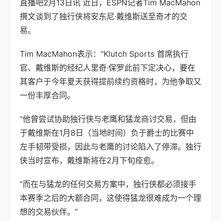
直播吧2月13日讯 近日，ESPN记者Tim MacMahon
撰文谈到了独行侠将安东尼·戴维斯送至奇才的交
易。
Tim MacMahon表示：“Klutch Sports 首席执行
官、戴维斯的经纪人里奇·保罗此前下定决心，要在
其客户于今年夏天获得提前续约资格时，为他争取又
一份丰厚合同。
“他曾尝试协助独行侠与老鹰和猛龙商讨交易，但由
于戴维斯在1月8日（当地时间）负于爵士的比赛中
左手韧带受损，因此与老鹰的讨论陷入了停滞。独行
侠当时宣布，戴维斯将在2月下旬痊愈。
“而在与猛龙的任何交易方案中，独行侠都必须接手
本赛季之后的大额合同，这使得猛龙很难成为一个理
想的交易伙伴。”