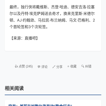
最终，独行侠将戴维斯、杰登·哈迪、德安吉洛·拉塞
尔以及丹特·埃克萨姆送去奇才，换来克里斯·米德尔
顿、AJ·约翰逊、马拉凯·布兰纳姆、马文·巴格利、2
个首轮签和3个次轮签。
【来源：直播吧】
👍 点赞 (245)
⭐ 收藏
🔍 纠错
💬 评论
🔗 分享
相关阅读