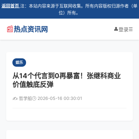
返回首页
,注：本站内容来源于互联网收集。所有内容版权归源作者（单
位）所有。
📰
热点资讯网
👤
☰
登录
娱乐
从14个代言到0再暴富！张继科商业
价值触底反弹
✍️ 哲学船
🕒 2026-05-16 00:30:01