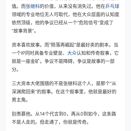
值。而
张继科
的价值，从来没有消失过。他在
乒乓球
领域的专业地位无人可取代，他在大众层面的认知度
依然顶级，他的争议已经从一个“危险信号”变成了
“故事背景”。
资本喜欢故事。而“陨落再崛起”是最好卖的剧本。当
一个IP同时具备专业壁垒、
大众
认知和传奇叙事，它
就是一座金矿。争议不是障碍，争议是故事的一部
分。
三大资本大佬围猎的不是张继科这个人，是那个“从
深渊爬回来”的叙事。在这个叙事里，他就是最好的
男主角。
别羡慕他。从14个代言到0，再从0到如今，这条路
不是人走的。但走通了，你就是传奇。