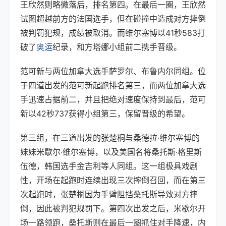
王欣然则略微落后，排名第四。在最后一圈，王欣然
试图超越前方的法国选手，但在碰撞中造成对方摔倒
被判罚犯规，成绩被取消。而维尔塞博以41秒583打
破了
奥运
纪录，和方塔娜小组前二携手晋级。
范可新与两位加拿大选手萨罗尔、布鲁内尔同组。位
于四道出发的范可新起跑排名第三，而两位加拿大选
手迅速占据前二，并且把绝对速度保持到最后，范可
新以42秒737获得小组第三，保留晋级的希望。
第三组，在三道出发的张楚桐与桑德拉·维尔塞博的
妹妹米歇尔·维尔塞博，以及美国名将桑托斯·格里斯
伍德，韩国选手金吉利等人同组。这一组极具戏剧
性，开场在起跑时连续出现三次摔倒召回，而在第三
次起跑时，张楚桐因为手臂阻挡桑托斯导致对方摔
倒，因此被判犯规罚下。第四次出发之后，米歇尔开
场一路领跑，桑托斯则在最后一圈抓住对手降速，内