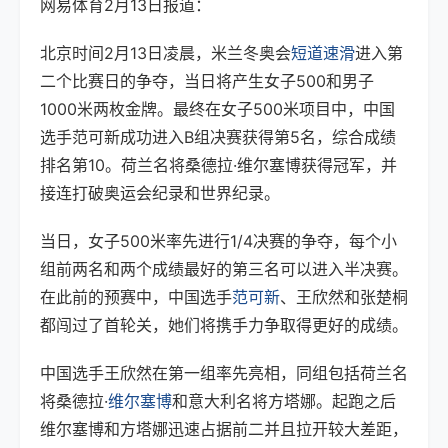
网易体育2月13日报道：
北京时间2月13日凌晨，米兰冬奥会
短道速滑
进入第
二个比赛日的争夺，当日将产生女子500和男子
1000米两枚金牌。最终在女子500米项目中，中国
选手范可新成功进入B组决赛获得第5名，综合成绩
排名第10。荷兰名将桑德拉·维尔塞博获得冠军，并
接连打破奥运会纪录和世界纪录。
当日，女子500米率先进行1/4决赛的争夺，每个小
组前两名和两个成绩最好的第三名可以进入半决赛。
在此前的预赛中，中国选手
范可新
、王欣然和张楚桐
都闯过了首轮关，她们将携手力争取得更好的成绩。
中国选手王欣然在第一组率先亮相，同组包括荷兰名
将桑德拉·
维尔塞博
和意大利名将方塔娜。起跑之后
维尔塞博和方塔娜迅速占据前二并且拉开较大差距，