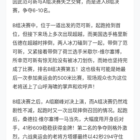
因此范可新与A组决赛失之交臂，而是进入B组决
赛，争夺6-10名。
B组决赛中，位于一道出发的范可新，起跑抢到首
位，但接下来场上多次出现超越，而美国选手格里斯
伍德在超越时摔倒，两人冰刀磕到了一起，带倒了范
可新，又紧接着带倒了荷兰选手米歇尔-维尔塞博，
所幸范可新有惊无险没有被冰刀划伤，而她也坚持完
成了比赛，排名B组决赛第五！这也极有可能是她最
后一次参加奥运会的500米比赛，现场观众也为这位
老将送上了山呼海啸的掌声和欢呼声！
B组决赛之后，A组巅峰对决上演，而A组决赛仍然戏
剧性不减，起跑时又一次出现摔倒召回的情况。起跑
后，桑德拉·维尔塞博一马当先，大幅度甩开身后对
手，41秒609稳稳获得金牌！第二名的争夺则格外激
烈，六战奥运会的老将方塔娜最终以42秒294守住