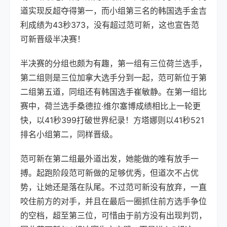
道实现反超夺得第一，而小组第三名的韩国选手金吉
利成绩为43秒373，没有超过范可新，这也宣告范
可新晋级半决赛！
半决赛的分组也颇为有趣，第一组有三位荷兰选手，
第二组则是三位加拿大选手分到一起，范可新位于第
二组第五道，同组还有韩国选手崔敏静。在第一组比
赛中，荷兰选手桑德拉·维尔塞博成绩相比上一轮更
快，以41秒399打破世界纪录！方塔娜则以41秒521
排名小组第二，同样晋级。
范可新在第二组最外道出发，她能做的唯有放手一
搏。起跑阶段范可新做的足够优秀，但道次不占优
势，让她还是落在队尾。不过范可新没有放弃，一直
咬住前方的对手，并且在最后一圈抓住前方选手争位
的空档，超至第三位，可惜由于前方没有出现判罚，