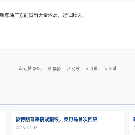
佩斯炼油厂方向冒出大量浓烟，疑似起火。
👍 点赞 (245)
⭐ 收藏
🔍 纠错
💬 评论
🔗 分享
被特朗普恶搞成猿猴，奥巴马首次回应
2026-02-15