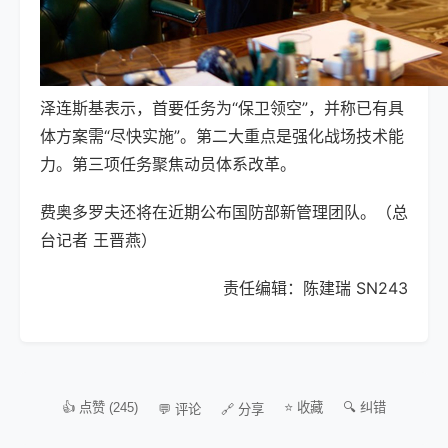
泽连斯基表示，
首要任务为“保卫领空”
，并称已有具
体方案需“尽快实施”。
第二大重点是强化战场技术能
力。第三项任务聚焦动员体系改革。
费奥多罗夫还将在近期公布国防部新管理团队。（总
台记者 王晋燕）
责任编辑：陈建瑞 SN243
👍 点赞 (245)
⭐ 收藏
🔍 纠错
💬 评论
🔗 分享