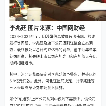
李兆廷 图片来源：中国网财经
2024~2025年间，因涉嫌信息披露违法违规、欺诈
发行等问题，
李兆廷及旗下公司
遭到证监会立案调
查，
最终被处以总计约17亿元的罚单
，创下近年单案
处罚新高，其关联上市公司东旭光电和东旭蓝天在此
期间相继退市。
其中，
河北证监局决定对李兆廷给予警告，并处以约
5.9亿元罚款
。
此外，
河北证监局决定，
对李兆廷等
五人采取终身证券市场禁入措施
。
如今“东旭系”上市公司队列中仅剩下嘉麟杰，该公司
自2001年成立以来，专注于高档户外运动织物面料