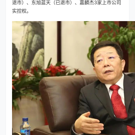
退市）、东旭蓝天（已退市）、嘉麟杰3家上市公司
实控权。