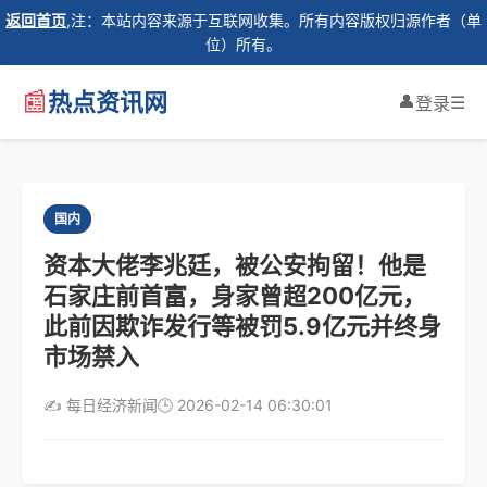
返回首页
,注：本站内容来源于互联网收集。所有内容版权归源作者（单
位）所有。
📰
热点资讯网
👤
☰
登录
国内
资本大佬李兆廷，被公安拘留！他是
石家庄前首富，身家曾超200亿元，
此前因欺诈发行等被罚5.9亿元并终身
市场禁入
✍️ 每日经济新闻
🕒 2026-02-14 06:30:01