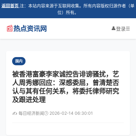
返回首页
,注：本站内容来源于互联网收集。所有内容版权归源作者（单
位）所有。
📰
热点资讯网
👤
☰
登录
国内
被香港富豪李家诚控告诽谤骚扰，艺
人周秀娜回应：深感委屈，曾清楚否
认与其有任何关系，将委托律师研究
及跟进处理
✍️ 每日经济新闻
🕒 2026-02-14 06:30:01