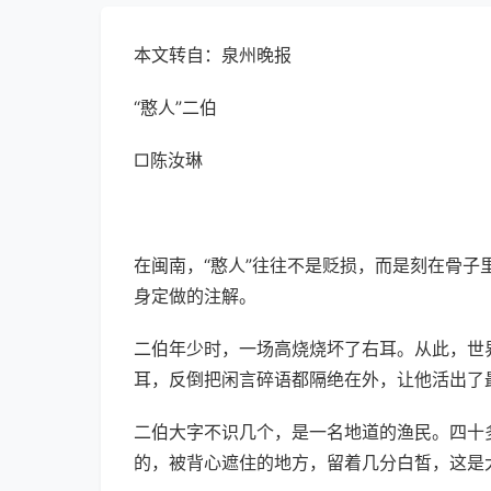
本文转自：泉州晚报
“憨人”二伯
□陈汝琳
在闽南，“憨人”往往不是贬损，而是刻在骨子
身定做的注解。
二伯年少时，一场高烧烧坏了右耳。从此，世
耳，反倒把闲言碎语都隔绝在外，让他活出了
二伯大字不识几个，是一名地道的渔民。四十
的，被背心遮住的地方，留着几分白皙，这是