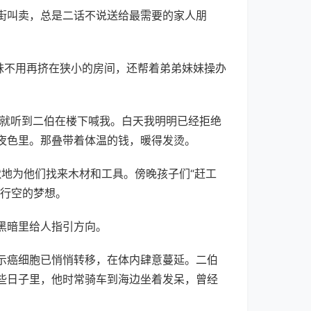
街叫卖，总是二话不说送给最需要的家人朋
妹不用再挤在狭小的房间，还帮着弟弟妹妹操办
，就听到二伯在楼下喊我。白天我明明已经拒绝
夜色里。那叠带着体温的钱，暖得发烫。
默地为他们找来木材和工具。傍晚孩子们“赶工
马行空的梦想。
黑暗里给人指引方向。
显示癌细胞已悄悄转移，在体内肆意蔓延。二伯
些日子里，他时常骑车到海边坐着发呆，曾经