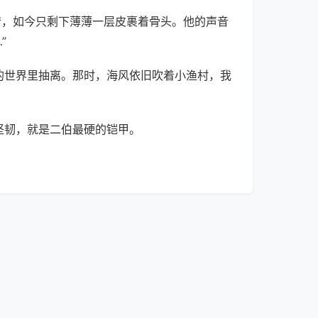
情，如今只剩下薄薄一层皮裹着骨头。他的声音
”
的世界里抽离。那时，海风依旧吹着小渔村，我
坚韧，就是二伯最硬的铠甲。