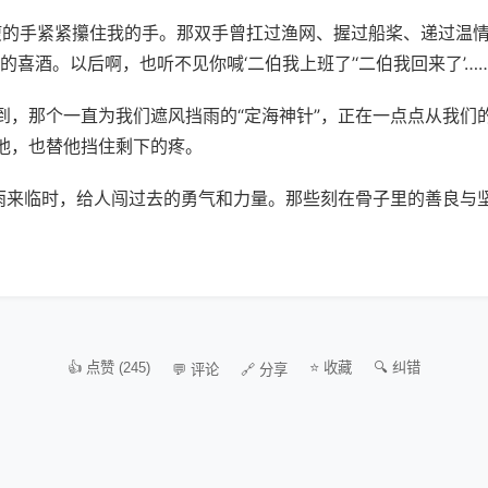
枯瘦的手紧紧攥住我的手。那双手曾扛过渔网、握过船桨、递过温
喜酒。以后啊，也听不见你喊‘二伯我上班了’‘二伯我回来了’……
到，那个一直为我们遮风挡雨的“定海神针”，正在一点点从我们
他，也替他挡住剩下的疼。
风雨来临时，给人闯过去的勇气和力量。那些刻在骨子里的善良与
👍 点赞 (245)
⭐ 收藏
🔍 纠错
💬 评论
🔗 分享