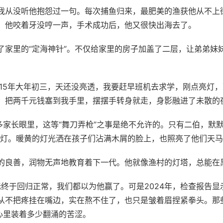
我从没听他抱怨过一句。每次捕鱼归来，最肥美的渔获他从不上
，他咬着牙没哼一声，手术成功后，他又很快出海去了。
了家里的“定海神针”。不仅给家里的房子加盖了二层，让弟弟妹
015年大年初三，天还没亮透，我要赶早班机去求学，刚点亮灯
，把两千元钱塞到我手里，摆摆手转身就走，身影融进了未散的
多家长眼里，这等“舞刀弄枪”之事是绝不允许的。只有二伯，默
盏灯。暖黄的灯光洒在孩子们沾满木屑的脸上，也照亮了他们天
的良善，润物无声地教育着下一代。他就像渔村的灯塔，总能在
标终于回归正常，我们都以为他赢了。可是2024年，检查报告
从不把疼挂在嘴边，实在熬不住了，也只是皱着眉捏紧拳头。那
心里装着多少翻涌的苦涩。