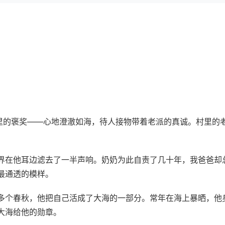
里的褒奖——心地澄澈如海，待人接物带着老派的真诚。村里的老
界在他耳边滤去了一半声响。奶奶为此自责了几十年，我爸爸却总
最通透的模样。
多个春秋，他把自己活成了大海的一部分。常年在海上暴晒，他身
大海给他的勋章。