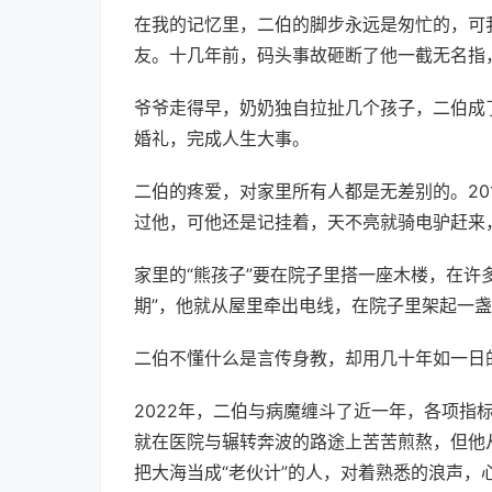
在我的记忆里，二伯的脚步永远是匆忙的，可
友。十几年前，码头事故砸断了他一截无名指
爷爷走得早，奶奶独自拉扯几个孩子，二伯成
婚礼，完成人生大事。
二伯的疼爱，对家里所有人都是无差别的。2
过他，可他还是记挂着，天不亮就骑电驴赶来
家里的“熊孩子”要在院子里搭一座木楼，在许
期”，他就从屋里牵出电线，在院子里架起一
二伯不懂什么是言传身教，却用几十年如一日
2022年，二伯与病魔缠斗了近一年，各项指
就在医院与辗转奔波的路途上苦苦煎熬，但他
把大海当成“老伙计”的人，对着熟悉的浪声，