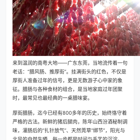
来到温润的南粤大地——广东东莞，当地流传着一句
老话：“腊风肠、推厚街”。挂满街头的红色，不仅是
厚街人准备过年的信号，更是无数游子心中家的象
征。腊肠与各种食材的组合，是当地家庭过年团聚
时，最常见也最经典的一桌腊味宴。
厚街腊肠，迄今已经有800多年的历史，始终恪守着
严格的古法。新鲜的猪后腿肉，陈年山西汾酒秘制调
味，灌肠后的“扎针放气”、天然莞草“绑节”，阳光与
北风的自然生晒，每一步都是时间与手艺的沉淀。