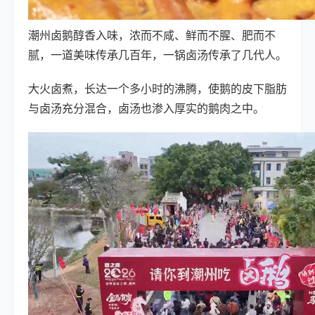
潮州卤鹅醇香入味，浓而不咸、鲜而不腥、肥而不
腻，一道美味传承几百年，一锅卤汤传承了几代人。
大火卤煮，长达一个多小时的沸腾，使鹅的皮下脂肪
与卤汤充分混合，卤汤也渗入厚实的鹅肉之中。