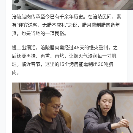
涪陵腊肉传承至今已有千余年历史。在涪陵民间，素
有“迎宾送客，无腊不成礼”之说，腊月熏制腊肉备年
货，也是当地的一道民俗。
慢工出细活，涪陵腊肉需经过45天的慢火熏制，之
后还要再挂、再熏、再烤，让烟火气浸润每一寸肌
理。临近春节，这里的15个烤房能熏制出30吨腊
肉。