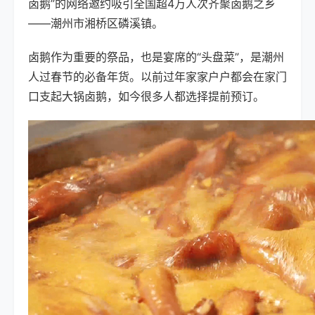
卤鹅”的网络邀约吸引全国超4万人次齐聚卤鹅之乡
——潮州市湘桥区磷溪镇。
卤鹅作为重要的祭品，也是宴席的“头盘菜”，是潮州
人过春节的必备年货。以前过年家家户户都会在家门
口支起大锅卤鹅，如今很多人都选择提前预订。