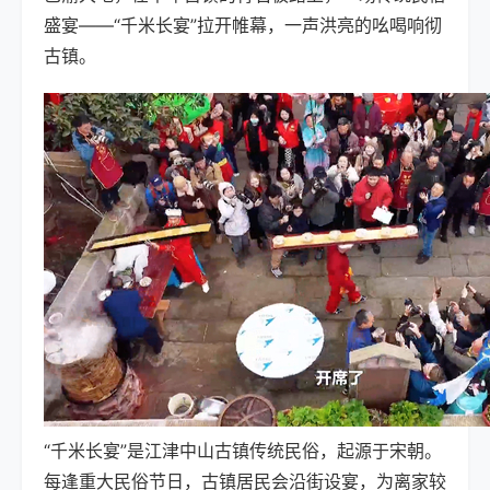
盛宴——“千米长宴”拉开帷幕，一声洪亮的吆喝响彻
古镇。
“千米长宴”是江津中山古镇传统民俗，起源于宋朝。
每逢重大民俗节日，古镇居民会沿街设宴，为离家较