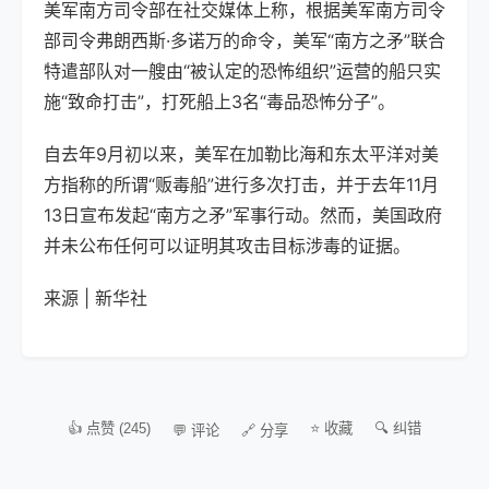
美军南方司令部在社交媒体上称，根据美军南方司令
部司令弗朗西斯·多诺万的命令，美军“南方之矛”联合
特遣部队对一艘由“被认定的恐怖组织”运营的船只实
施“致命打击”，打死船上3名“毒品恐怖分子”。
自去年9月初以来，美军在加勒比海和东太平洋对美
方指称的所谓“贩毒船”进行多次打击，并于去年11月
13日宣布发起“南方之矛”军事行动。然而，美国政府
并未公布任何可以证明其攻击目标涉毒的证据。
来源 | 新华社
👍 点赞 (245)
⭐ 收藏
🔍 纠错
💬 评论
🔗 分享