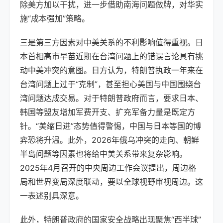
除美方加以干扰，进一步借助南海问题做牌，对华实
施“成本强加”策略。
三是第三方因素对中美关系的不利影响值得重视。日
本首相高市早苗近期在台湾问题上的错误言论具有挑
动中美冲突的意图。日方认为，特朗普执政一年来在
台湾问题上过于“克制”，甚至担心美国与中国围绕台
湾问题达成交易。对于特朗普政府而言，要求日本、
韩国等盟友增加军费开支、扩充军备力量是既定方
针。“美缩日进”态势值得警惕，中国与日本等国的博
弈恐将升温。此外，2026年俄乌冲突的走向、朝鲜
半岛问题等因素也将给中美关系带来复杂影响。
2025年4月召开的中央周边工作会议提出，周边格
局和世界变局深度联动，要以全球视野审视周边。这
一表述别具深意。
此外，特朗普政府的国家安全战略出现聚焦“西半球”