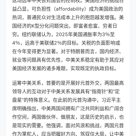
这场选举中失去对国会的控制权。美国经济的挑战日
益凸显，可负担性（affordability）成为美国政治的
热词，普通民众对生活成本上升的抱怨越发增强。美
国经济的K型分化问题突出，即富者愈富、穷者日
穷。纽约联储认为，2025年美国通胀率为3％至
4％，远高于美联储2％的目标。关税的负面影响或
在今年变得更为显著。对于特朗普而言，国内经济、
就业等问题具有优先性，中美关系稳定有助于其应对
美国经济发展的诸多难题，实现既定的执政目标。
运筹中美关系，首要的是开展好元首外交，两国最高
领导人的互动对于中美关系发展具有“指南针”和“定
盘星”的特殊意义。在此前的元首沟通中，习近平主
席明确指出，中美两国间拥有广泛共同利益和广阔合
作空间，两国做伙伴、做朋友，这是历史的启示，也
是现实的需要。他强调，面对风浪和挑战，两国元首
作为掌舵人，应当把握好方向、驾驭住大局，让中美